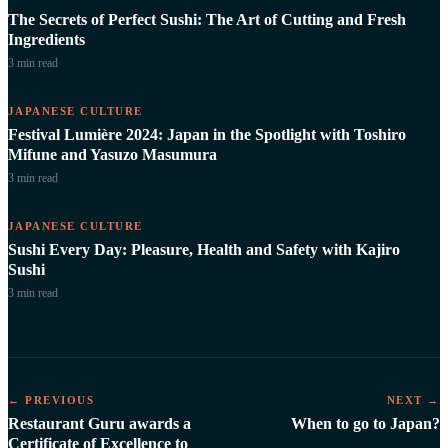
The Secrets of Perfect Sushi: The Art of Cutting and Fresh
Ingredients
3 min
read
JAPANESE CULTURE
Festival Lumière 2024: Japan in the Spotlight with Toshiro
Mifune and Yasuzo Masumura
3 min
read
JAPANESE CULTURE
Sushi Every Day: Pleasure, Health and Safety with Kajiro
Sushi
3 min
read
← PREVIOUS
NEXT →
Restaurant Guru awards a
When to go to Japan?
Certificate of Excellence to