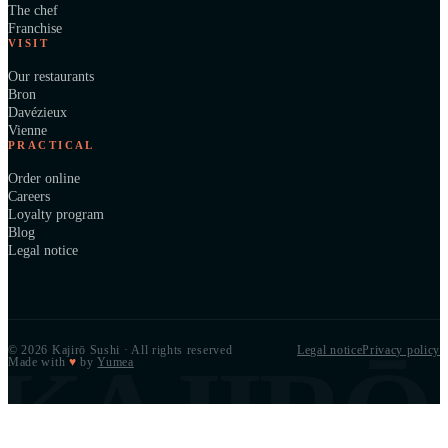
The chef
Franchise
VISIT
Our restaurants
Bron
Davézieux
Vienne
PRACTICAL
Order online
Careers
Loyalty program
Blog
Legal notice
© 2026 Kajirō Sushi · All rights reserved
Legal notice
Privacy policy
KAJIRŌ
Made with
♥
by
Yumea