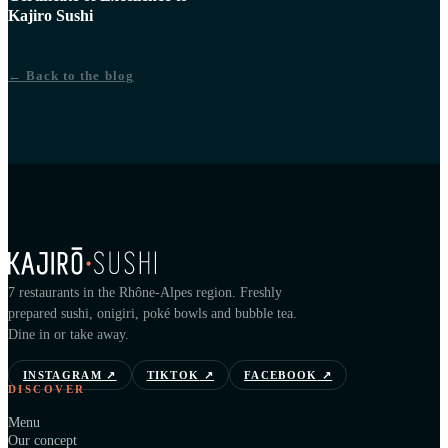
Kajiro Sushi
← Back to the blog
7 restaurants in the Rhône-Alpes region. Freshly
prepared sushi, onigiri, poké bowls and bubble tea.
Dine in or take away.
INSTAGRAM
↗
TIKTOK
↗
FACEBOOK
↗
DISCOVER
Menu
Our concept