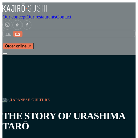
Our concept
Our restaurants
Contact
FR
EN
Order online ↗
Blog
/
JAPANESE CULTURE
THE STORY OF URASHIMA
TARŌ