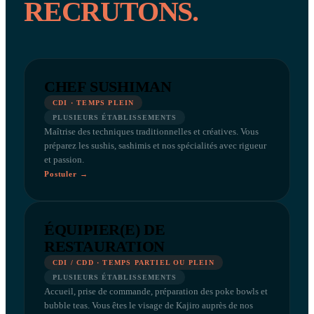
RECRUTONS.
CHEF SUSHIMAN
CDI · TEMPS PLEIN
PLUSIEURS ÉTABLISSEMENTS
Maîtrise des techniques traditionnelles et créatives. Vous
préparez les sushis, sashimis et nos spécialités avec rigueur
et passion.
Postuler →
ÉQUIPIER(E) DE
RESTAURATION
CDI / CDD · TEMPS PARTIEL OU PLEIN
PLUSIEURS ÉTABLISSEMENTS
Accueil, prise de commande, préparation des poke bowls et
bubble teas. Vous êtes le visage de Kajiro auprès de nos