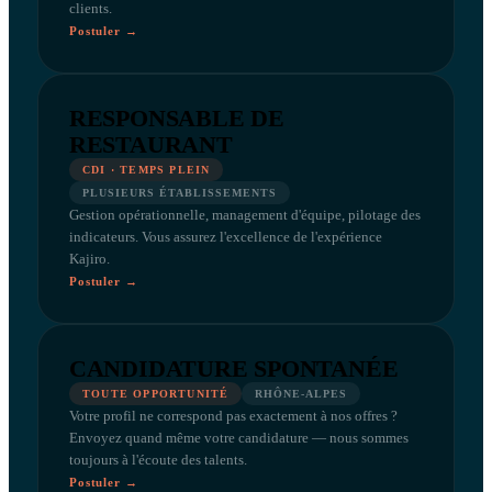
clients.
Postuler →
RESPONSABLE DE
RESTAURANT
CDI · TEMPS PLEIN
PLUSIEURS ÉTABLISSEMENTS
Gestion opérationnelle, management d'équipe, pilotage des
indicateurs. Vous assurez l'excellence de l'expérience
Kajiro.
Postuler →
CANDIDATURE SPONTANÉE
TOUTE OPPORTUNITÉ
RHÔNE-ALPES
Votre profil ne correspond pas exactement à nos offres ?
Envoyez quand même votre candidature — nous sommes
toujours à l'écoute des talents.
Postuler →