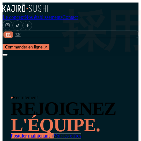
採
Le concept
Nos établissements
Contact
FR
EN
Commander en ligne ↗
Recrutement
REJOIGNEZ
L'ÉQUIPE.
Postuler maintenant ↓
Voir les offres