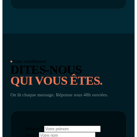
Votre candidature
DITES-NOUS
QUI VOUS ÊTES.
On lit chaque message. Réponse sous 48h ouvrées.
Prénom *
Nom *