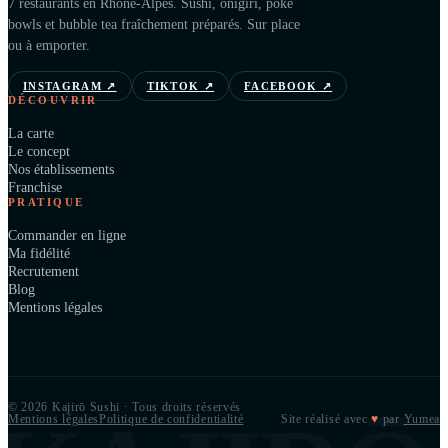
7 restaurants en Rhône-Alpes. Sushi, onigiri, poké
bowls et bubble tea fraîchement préparés. Sur place
ou à emporter.
INSTAGRAM
↗
TIKTOK
↗
FACEBOOK
↗
DÉCOUVRIR
La carte
Le concept
Nos établissements
Franchise
PRATIQUE
Commander en ligne
Ma fidélité
Recrutement
Blog
Mentions légales
© 2026 Kajirō Sushi · Tous droits réservés
Mentions légales
Politique de confidentialité
Site réalisé avec
♥
par
Yumea