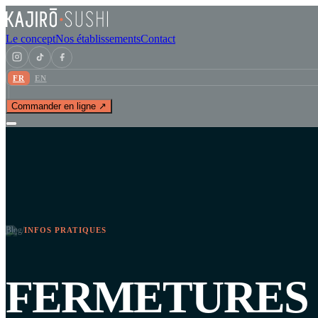
Le concept
Nos établissements
Contact
FR
EN
Commander en ligne ↗
Blog
/
INFOS PRATIQUES
FERMETURES 