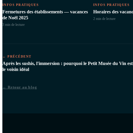
INFOS PRATIQUES
INFOS PRATIQUES
Fermetures des établissements — vacances
Horaires des vacanc
de Noël 2025
2 min
de lecture
3 min
de lecture
← PRÉCÉDENT
Après les sushis, l'immersion : pourquoi le Petit Musée du Vin est
le voisin idéal
← Retour au blog