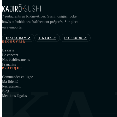
7 restaurants en Rhône-Alpes. Sushi, onigiri, poké
bowls et bubble tea fraîchement préparés. Sur place
ou à emporter.
INSTAGRAM
↗
TIKTOK
↗
FACEBOOK
↗
DÉCOUVRIR
La carte
Le concept
Nos établissements
Franchise
PRATIQUE
KA
Commander en ligne
Ma fidélité
Recrutement
Blog
Mentions légales