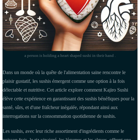
a person is holding a heart shaped sushi in their hand .
Dans un monde où la quête de l'alimentation saine rencontre le
plaisir gustatif, les sushis émergent comme une option à la fois
délectable et nutritive. Cet article explore comment Kajiro Sushi
élève cette expérience en garantissant des sushis bénéfiques pour la
santé, sûrs, et d'une fraîcheur inégalée, répondant ainsi aux
interrogations sur la consommation quotidienne de sushis.
Les sushis, avec leur riche assortiment d'ingrédients comme le
poisson frais, le riz vinaigré, les légumes et les algues, offrent une