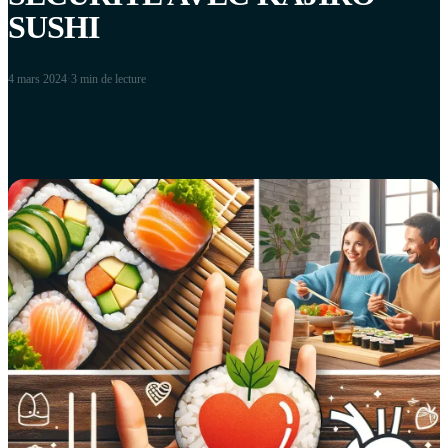
SUSHI
4 mars 2024
·
3 min
de lecture