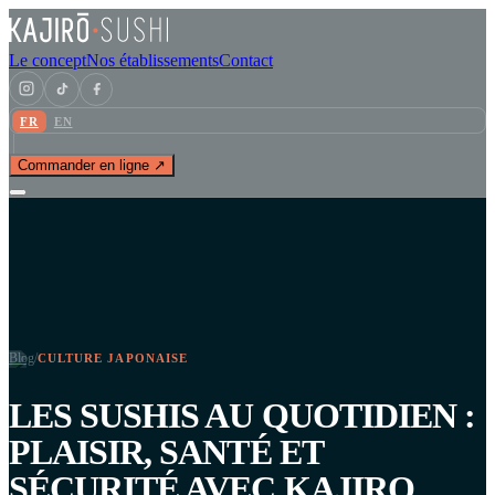
Le concept
Nos établissements
Contact
FR
EN
Commander en ligne ↗
Blog
/
CULTURE JAPONAISE
LES SUSHIS AU QUOTIDIEN :
PLAISIR, SANTÉ ET
SÉCURITÉ AVEC KAJIRO