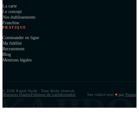
La carte
Le concept
Nos établissements
Franchise
PRATIQUE
Commander en ligne
Ma fidélité
Recrutement
Blog
Mentions légales
© 2026 Kajirō Sushi · Tous droits réservés
KAJIRŌ
Mentions légales
Politique de confidentialité
Site réalisé avec
♥
par
Yumea