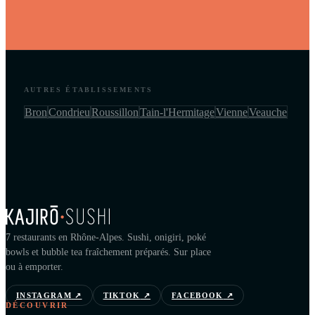
AUTRES ÉTABLISSEMENTS
Bron
Condrieu
Roussillon
Tain-l'Hermitage
Vienne
Veauche
7 restaurants en Rhône-Alpes. Sushi, onigiri, poké
bowls et bubble tea fraîchement préparés. Sur place
ou à emporter.
INSTAGRAM
↗
TIKTOK
↗
FACEBOOK
↗
DÉCOUVRIR