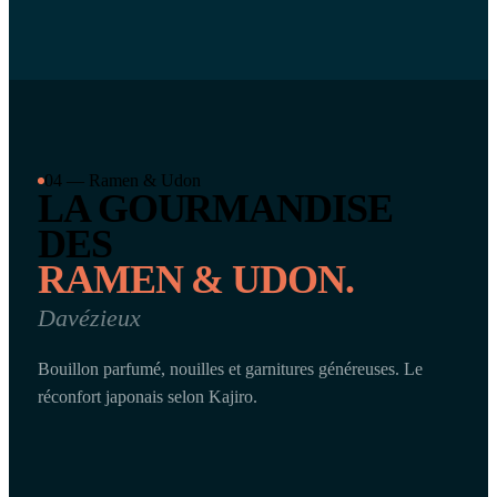
04 — Ramen & Udon
LA GOURMANDISE
DES
RAMEN & UDON.
Davézieux
Bouillon parfumé, nouilles et garnitures généreuses. Le
réconfort japonais selon Kajiro.