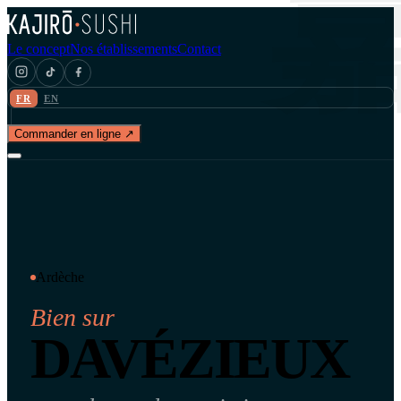
Le concept
Nos établissements
Contact
FR
EN
Commander en ligne ↗
Ardèche
Bien sur
DAVÉZIEUX