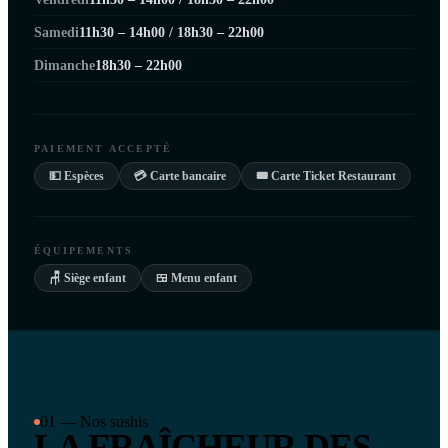
Samedi
11h30 – 14h00 / 18h30 – 22h00
Dimanche
18h30 – 22h00
PAIEMENT ACCEPTÉ
💵 Espèces
💳 Carte bancaire
🎟 Carte Ticket Restaurant
ÉQUIPEMENTS
🪑 Siège enfant
🍱 Menu enfant
01 — Nos sushis
LA FRAÎCHEUR DES