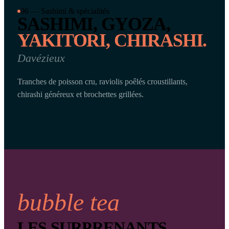
06 — Sashimi & spécialités
SASHIMI, GYOZA,
YAKITORI, CHIRASHI.
Davézieux
Tranches de poisson cru, raviolis poêlés croustillants,
chirashi généreux et brochettes grillées.
bubble tea
LES SURPRENANTS