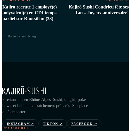
Kajiro recrute 1 employé(e)
Kajirō Sushi Condrieu fête ses
polyvalent(e) en CDI temps
1an – Joyeux anniversaire!
partiel sur Roussillon (38)
← Retour au blog
7 restaurants en Rhône-Alpes. Sushi, onigiri, poké
bowls et bubble tea fraîchement préparés. Sur place
ou à emporter.
INSTAGRAM
↗
TIKTOK
↗
FACEBOOK
↗
DÉCOUVRIR