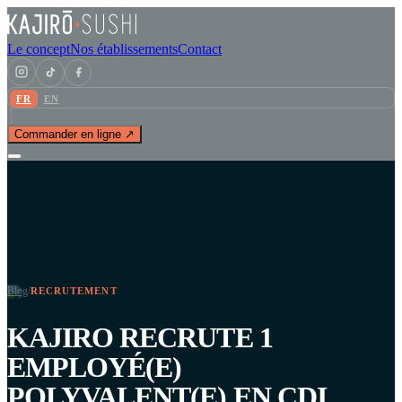
Le concept
Nos établissements
Contact
FR
EN
Commander en ligne ↗
Blog
/
RECRUTEMENT
KAJIRO RECRUTE 1
EMPLOYÉ(E)
POLYVALENT(E) EN CDI