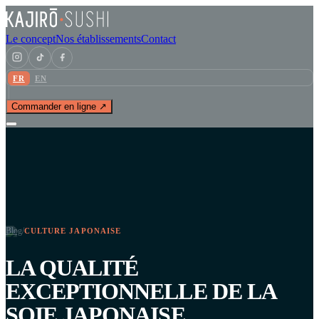
Le concept
Nos établissements
Contact
FR
EN
Commander en ligne ↗
Blog
/
CULTURE JAPONAISE
LA QUALITÉ
EXCEPTIONNELLE DE LA
SOIE JAPONAISE