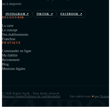
ou à emporter.
INSTAGRAM
↗
TIKTOK
↗
FACEBOOK
↗
DÉCOUVRIR
La carte
Le concept
Nos établissements
Franchise
PRATIQUE
Commander en ligne
Ma fidélité
Recrutement
Blog
Mentions légales
© 2026 Kajirō Sushi · Tous droits réservés
KAJIRŌ
Mentions légales
Politique de confidentialité
Site réalisé avec
♥
par
Yumea