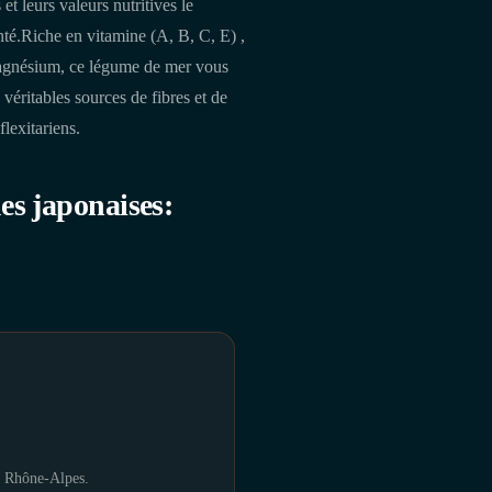
t leurs valeurs nutritives le
nté.Riche en vitamine (A, B, C, E) ,
agnésium, ce légume de mer vous
 véritables sources de fibres et de
lexitariens.
es japonaises:
en Rhône-Alpes.