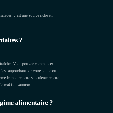
s salades, c’est une source riche en
taires ?
 ou fraîches.Vous pouvez commencer
en les saupoudrant sur votre soupe ou
me le montre cette succulente recette
e de maki au saumon.
égime alimentaire ?