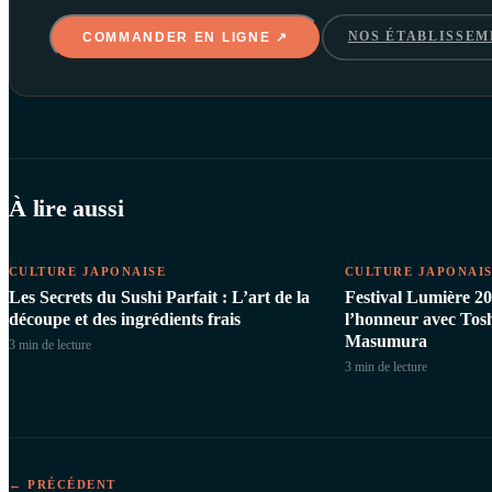
NOS ÉTABLISSEM
COMMANDER EN LIGNE ↗
À lire aussi
CULTURE JAPONAISE
CULTURE JAPONAI
Les Secrets du Sushi Parfait : L’art de la
Festival Lumière 20
découpe et des ingrédients frais
l’honneur avec Tos
Masumura
3 min
de lecture
3 min
de lecture
← PRÉCÉDENT