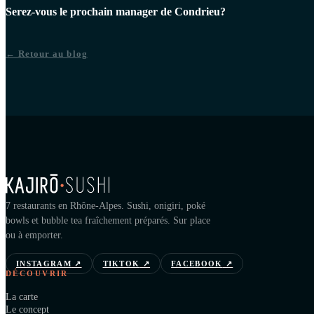
Serez-vous le prochain manager de Condrieu?
← Retour au blog
7 restaurants en Rhône-Alpes. Sushi, onigiri, poké
bowls et bubble tea fraîchement préparés. Sur place
ou à emporter.
INSTAGRAM
↗
TIKTOK
↗
FACEBOOK
↗
DÉCOUVRIR
La carte
Le concept