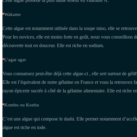
Cette algue possède la plus haute teneur en vitamine A.
Wakame
Cette algue est notamment utilisée dans la soupe miso, elle se retrouv
Pour les novices, elle est moins forte en goût, nous vous conseillons
découverte tout en douceur. Elle est riche en sodium.
L’agar agar
Vous connaissez peut-être déjà cette algue-ci , elle sert surtout de gélif
Elle est l’équivalent de notre gélatine en France et vous la retrouvez
rayon épicerie sucrée à côté de la gélatine alimentaire. Elle est riche 
Kombu ou Konbu
C’est une algue qui compose le dashi. Elle permet notamment d’accélér
algue est riche en iode.