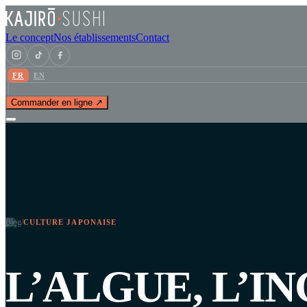
Le concept
Nos établissements
Contact
FR
EN
Commander en ligne ↗
Blog
/
CULTURE JAPONAISE
L’ALGUE, L’I