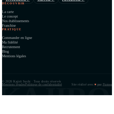
DÉCOUVRIR
La carte
Le concept
Nos établissements
Franchise
PRATIQUE
Commander en ligne
Ma fidélité
Recrutement
Blog
Mentions légales
© 2026 Kajirō Sushi · Tous droits réservés
KAJIRŌ
Mentions légales
Politique de confidentialité
Site réalisé avec
♥
par
Yumea