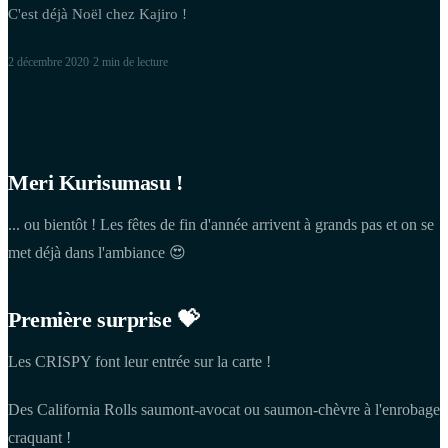
C'est déjà Noël chez Kajiro !
2 décembre 2020
·
2 min
de lecture
Meri Kurisumasu !
... ou bientôt ! Les fêtes de fin d'année arrivent à grands pas et on se
met déjà dans l'ambiance 😍
Première surprise 💝
Les CRISPY font leur entrée sur la carte !
Des California Rolls saumont-avocat ou saumon-chèvre à l'enrobage
craquant !