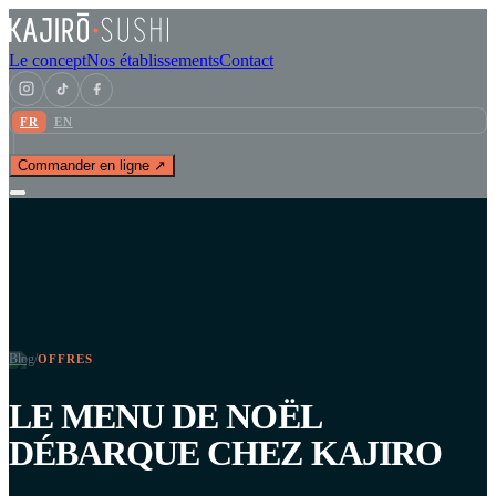
Le concept
Nos établissements
Contact
FR
EN
Commander en ligne ↗
Blog
/
OFFRES
LE MENU DE NOËL
DÉBARQUE CHEZ KAJIRO