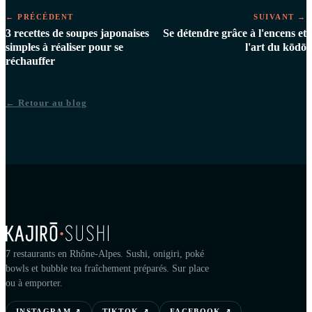
← PRÉCÉDENT
SUIVANT →
3 recettes de soupes japonaises
Se détendre grâce à l'encens et
simples à réaliser pour se
l'art du kōdō
réchauffer
← Retour au blog
7 restaurants en Rhône-Alpes. Sushi, onigiri, poké
bowls et bubble tea fraîchement préparés. Sur place
ou à emporter.
INSTAGRAM
↗
TIKTOK
↗
FACEBOOK
↗