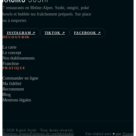
7 restaurants en Rhône-Alpes. Sushi, onigiri, poké
bowls et bubble tea fraîchement préparés. Sur place
ou à emporter.
INSTAGRAM
↗
TIKTOK
↗
FACEBOOK
↗
DÉCOUVRIR
La carte
Le concept
Nos établissements
Franchise
PRATIQUE
Commander en ligne
Ma fidélité
Recrutement
Blog
Mentions légales
© 2026 Kajirō Sushi · Tous droits réservés
Mentions légales
Politique de confidentialité
Site réalisé avec
♥
par
Yumea