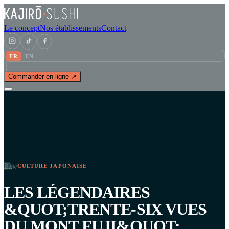
Le concept
Nos établissements
Contact
FR
EN
Commander en ligne ↗
Blog
/
CULTURE JAPONAISE
LES LÉGENDAIRES
&QUOT;TRENTE-SIX VUES
DU MONT FUJI&QUOT;