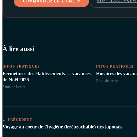
NOS ÉTABLISSEM
COMMANDER EN LIGNE ↗
À lire aussi
INFOS PRATIQUES
INFOS PRATIQUES
Fermetures des établissements — vacances
Horaires des vacanc
de Noël 2025
2 min
de lecture
3 min
de lecture
← PRÉCÉDENT
Voyage au coeur de l’hygiène (irréprochable) des japonais