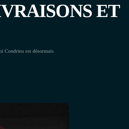
IVRAISONS ET
hi Condrieu est désormais