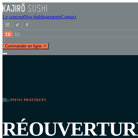
Le concept
Nos établissements
Contact
FR
EN
Commander en ligne ↗
Blog
/
INFOS PRATIQUES
RÉOUVERTUR