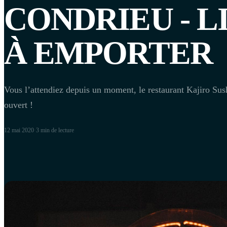
CONDRIEU - L
À EMPORTER
Vous l’attendiez depuis un moment, le restaurant Kajiro Sus
ouvert !
12 mai 2020
·
3 min
de lecture