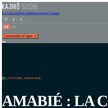
Le concept
Nos établissements
Contact
FR
EN
Commander en ligne ↗
Blog
/
CULTURE JAPONAISE
AMABIÉ : LA 