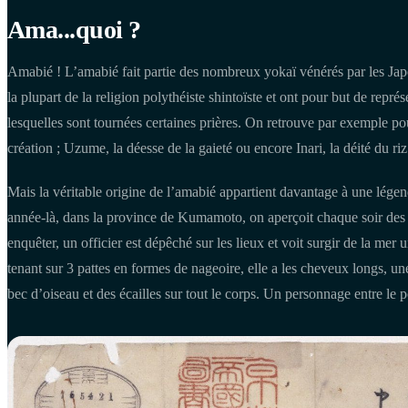
Ama...quoi ?
Amabié ! L’amabié fait partie des nombreux yokaï vénérés par les Jap
la plupart de la religion polythéiste shintoïste et ont pour but de repr
lesquelles sont tournées certaines prières. On retrouve par exemple pou
création ; Uzume, la déesse de la gaieté ou encore Inari, la déité du riz
Mais la véritable origine de l’amabié appartient davantage à une lége
année-là, dans la province de Kumamoto, on aperçoit chaque soir des l
enquêter, un officier est dépêché sur les lieux et voit surgir de la mer 
tenant sur 3 pattes en formes de nageoire, elle a les cheveux longs, u
bec d’oiseau et des écailles sur tout le corps. Un personnage entre le 