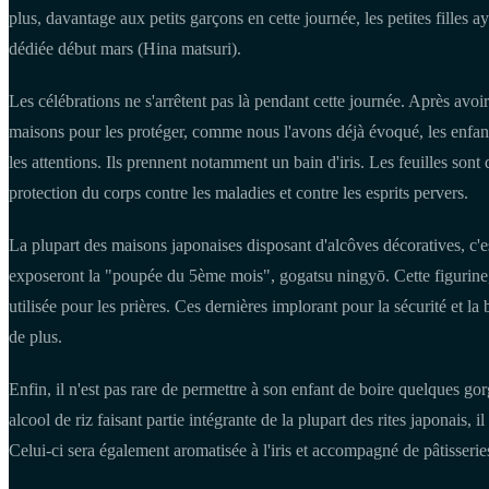
plus, davantage aux petits garçons en cette journée, les petites filles 
dédiée début mars (Hina matsuri).
Les célébrations ne s'arrêtent pas là pendant cette journée. Après avoir
maisons pour les protéger, comme nous l'avons déjà évoqué, les enfants
les attentions. Ils prennent notamment un bain d'iris. Les feuilles sont
protection du corps contre les maladies et contre les esprits pervers.
La plupart des maisons japonaises disposant d'alcôves décoratives, c'es
exposeront la "poupée du 5ème mois", gogatsu ningyō. Cette figurine, l
utilisée pour les prières. Ces dernières implorant pour la sécurité et l
de plus.
Enfin, il n'est pas rare de permettre à son enfant de boire quelques go
alcool de riz faisant partie intégrante de la plupart des rites japonais, il
Celui-ci sera également aromatisée à l'iris et accompagné de pâtisseri