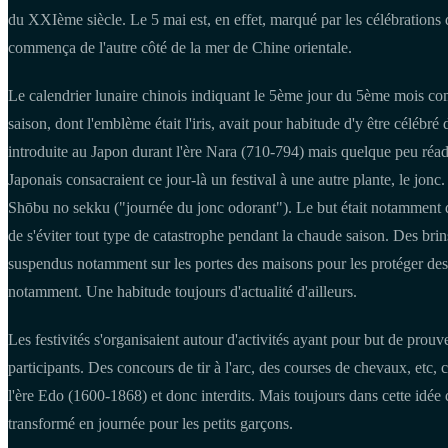
du XXIème siècle. Le 5 mai est, en effet, marqué par les célébrations d
commença de l'autre côté de la mer de Chine orientale.
Le calendrier lunaire chinois indiquant le 5ème jour du 5ème mois com
saison, dont l'emblème était l'iris, avait pour habitude d'y être célébré 
introduite au Japon durant l'ère Nara (710-794) mais quelque peu réa
Japonais consacraient ce jour-là un festival à une autre plante, le jon
Shōbu no sekku ("journée du jonc odorant"). Le but était notamment de p
de s'éviter tout type de catastrophe pendant la chaude saison. Des brins 
suspendus notamment sur les portes des maisons pour les protéger des 
notamment. Une habitude toujours d'actualité d'ailleurs.
Les festivités s'organisaient autour d'activités ayant pour but de prouve
participants. Des concours de tir à l'arc, des courses de chevaux, etc
l'ère Edo (1600-1868) et donc interdits. Mais toujours dans cette idée d
transformé en journée pour les petits garçons.