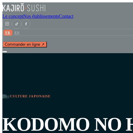
Le concept
Nos établissements
Contact
FR
EN
Commander en ligne ↗
Blog
/
CULTURE JAPONAISE
KODOMO NO HI