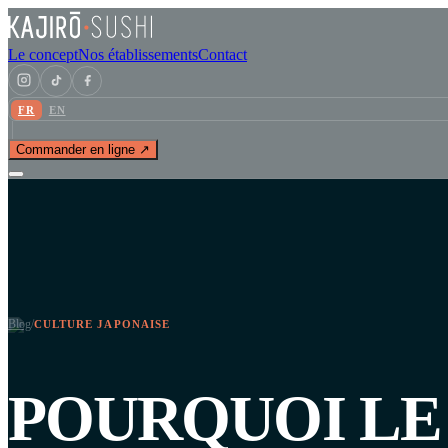
Le concept
Nos établissements
Contact
FR
EN
Commander en ligne ↗
Blog
/
CULTURE JAPONAISE
POURQUOI LE