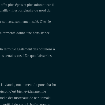
ffet plus épais et plus odorant car il
aille). Il est originaire du nord du
r son assaisonnement salé. C’est le
oja fermenté donne une consistance
 On retrouve également des bouillons à
 certains cas ! De quoi laisser les
de la viande, notamment du porc chashu
oisson c’est bien évidemment le
isuelle des morceaux de narutomaki.
au goût, à du surimi. Enfin, pour en