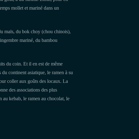
u temps mollet et mariné dans un
 du maïs, du bok choy (chou chinois),
du gingembre mariné, du bambou
ts du coin. Et il en est de même
 du continent asiatique, le ramen à su
pour coller aux goûts des locaux. La
donne des associations des plus
en au kebab, le ramen au chocolat, le