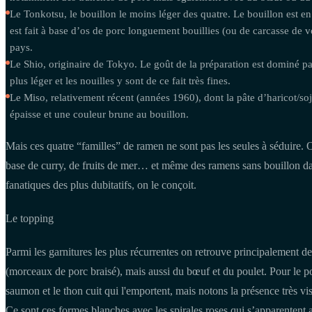
Le Tonkotsu, le bouillon le moins léger des quatre. Le bouillon est en e
est fait à base d’os de porc longuement bouillies (ou de carcasse de vol
pays.
Le Shio, originaire de Tokyo. Le goût de la préparation est dominé pa
plus léger et les nouilles y sont de ce fait très fines.
Le Miso, relativement récent (années 1960), dont la pâte d’haricot/s
épaisse et une couleur brune au bouillon.
Mais ces quatre “familles” de ramen ne sont pas les seules à séduire.
base de curry, de fruits de mer… et même des ramens sans bouillon dans
fanatiques des plus dubitatifs, on le conçoit.
Le topping
Parmi les garnitures les plus récurrentes on retrouve principalement 
(morceaux de porc braisé), mais aussi du bœuf et du poulet. Pour le p
saumon et le thon cuit qui l'emportent, mais notons la présence très v
Ce sont ces formes blanches avec les spirales roses qui s’apparentent 