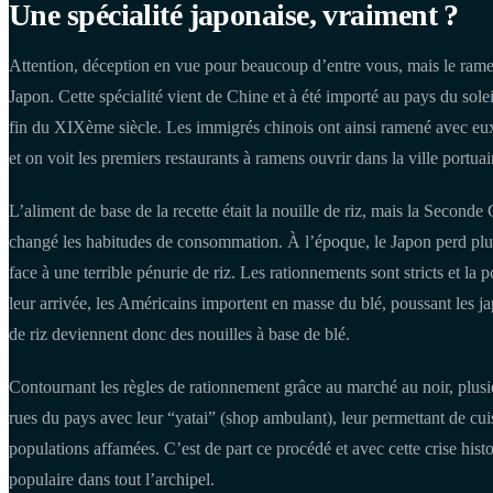
Une spécialité japonaise, vraiment ?
Attention, déception en vue pour beaucoup d’entre vous, mais le ramen
Japon. Cette spécialité vient de Chine et à été importé au pays du soleil
fin du XIXème siècle. Les immigrés chinois ont ainsi ramené avec eux
et on voit les premiers restaurants à ramens ouvrir dans la ville port
L’aliment de base de la recette était la nouille de riz, mais la Secon
changé les habitudes de consommation. À l’époque, le Japon perd plusie
face à une terrible pénurie de riz. Les rationnements sont stricts et l
leur arrivée, les Américains importent en masse du blé, poussant les ja
de riz deviennent donc des nouilles à base de blé.
Contournant les règles de rationnement grâce au marché au noir, plus
rues du pays avec leur “yatai” (shop ambulant), leur permettant de cui
populations affamées. C’est de part ce procédé et avec cette crise hist
populaire dans tout l’archipel.