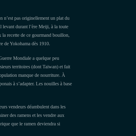
 n’est pas originellement un plat du
 levant durant l’ère Meiji, à la toute
 la recette de ce gourmand bouillon,
uaire de Yokohama dès 1910.
de Guerre Mondiale a quelque peu
urs territoires (dont Taiwan) et fait
a population manque de nourriture. À
ponais à s’adapter. Les nouilles à base
ieurs vendeurs déambulent dans les
siner des ramens et les vendre aux
orique que le ramen deviendra si