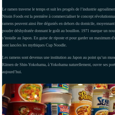
Le ramen traverse le temps et suit les progrès de l’industrie agroalime
Nissin Foods est la première à commercialiser le concept révolutionnai
ramens peuvent ainsi être dégustés en dehors du domicile, moyennant 
poudre déshydratée donnant le goût au bouillon. 1971 marque un no
s’installe au Japon. En guise de riposte et pour garder un maximum d'ex
sont lancées les mythiques Cup Noodle.
Les ramens sont devenus une institution au Japon au point qu’un musé
Rāmen de Shin-Yokohama, à Yokohama naturellement, ouvre ses portes
aujourd’hui.