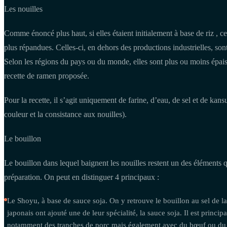
Les nouilles
Comme énoncé plus haut, si elles étaient initialement à base de riz , ce
plus répandues. Celles-ci, en dehors des productions industrielles, sont 
Selon les régions du pays ou du monde, elles sont plus ou moins épaiss
recette de ramen proposée.
Pour la recette, il s’agit uniquement de farine, d’eau, de sel et de kan
couleur et la consistance aux nouilles).
Le bouillon
Le bouillon dans lequel baignent les nouilles restent un des éléments 
préparation. On peut en distinguer 4 principaux :
Le Shoyu, à base de sauce soja. On y retrouve le bouillon au sel de la 
japonais ont ajouté une de leur spécialité, la sauce soja. Il est princi
notamment des tranches de porc mais également avec du bœuf ou du