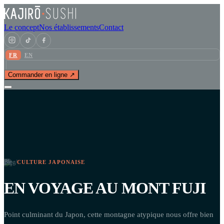
Le concept
Nos établissements
Contact
FR
EN
Commander en ligne ↗
Blog
/
CULTURE JAPONAISE
EN VOYAGE AU MONT FUJI
Point culminant du Japon, cette montagne atypique nous offre bien